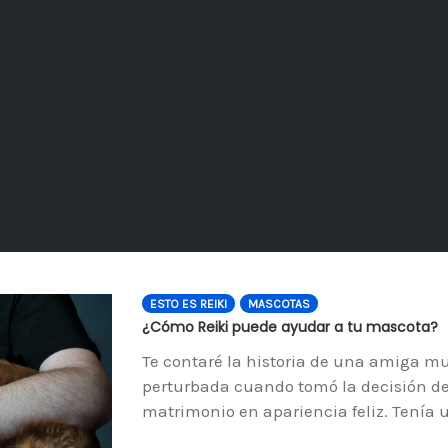
ESTO ES REIKI
MASCOTAS
¿Cómo Reiki puede ayudar a tu mascota?
Te contaré la historia de una amiga 
perturbada cuando tomó la decisión de
matrimonio en apariencia feliz. Tenía 