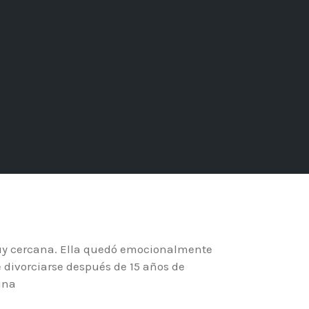
muy cercana. Ella quedó emocionalmente
 divorciarse después de 15 años de
una