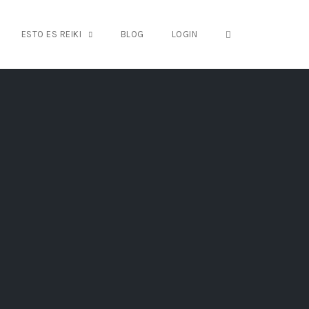
OPEN SEARCH FO
ESTO ES REIKI
BLOG
LOGIN