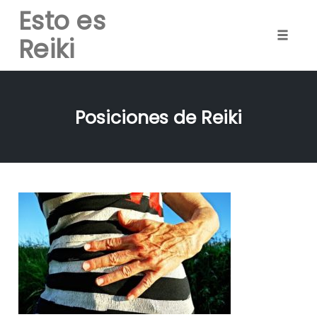
Esto es
Reiki
Toggle
naviga
Skip
to
Posiciones de Reiki
content