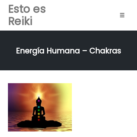
Esto es
Reiki
Toggle
naviga
Skip
to
Energía Humana – Chakras
content